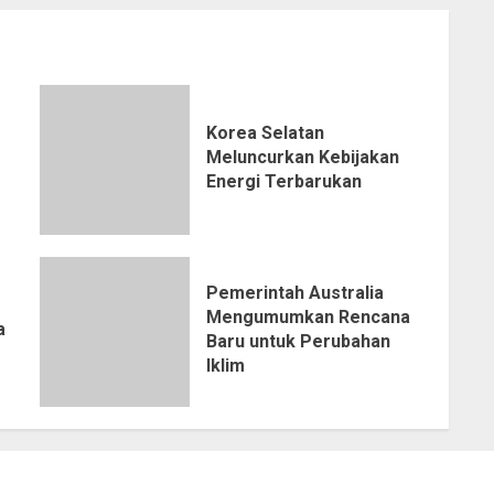
Korea Selatan
Meluncurkan Kebijakan
Energi Terbarukan
Pemerintah Australia
Mengumumkan Rencana
a
Baru untuk Perubahan
Iklim