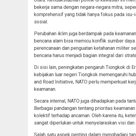
bekerja sama dengan negara-negara mitra, sepe
komprehensif yang tidak hanya fokus pada isu-
sosial.
Perubahan iklim juga berdampak pada keamanan
bencana alam bisa memicu konflik sumber daya
perencanaan dan penguatan ketahanan militer sel
bencana harus menjadi bagian integral dari strate
Di sisi lain, peningkatan pengaruh Tiongkok di 
kebijakan luar negeri Tiongkok memengaruhi hub
and Road Initiative, NATO perlu memperkuat ker
keamanan.
Secara internal, NATO juga dihadapkan pada tan
Berbagai pandangan tentang prioritas keamana
kolektif terhadap ancaman. Oleh karena itu, kete
sangat diperlukan untuk menyelaraskan visi dan
Salah satu aspek penting dalam menghadapi tant