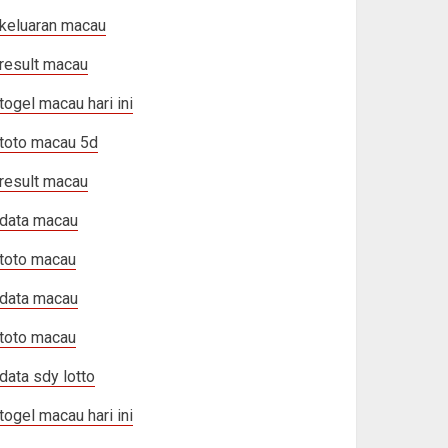
keluaran macau
result macau
togel macau hari ini
toto macau 5d
result macau
data macau
toto macau
data macau
toto macau
data sdy lotto
togel macau hari ini