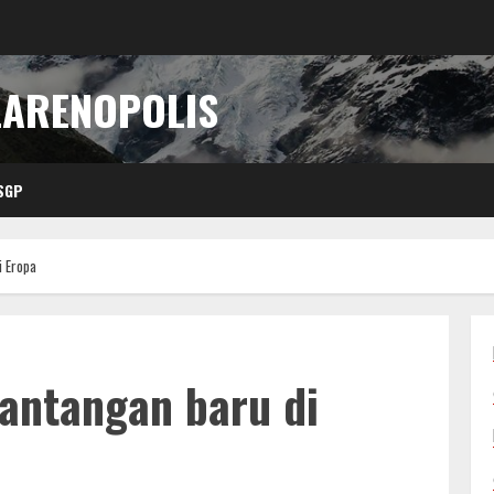
LARENOPOLIS
SGP
i Eropa
antangan baru di