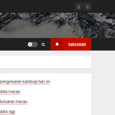
pengeluaran
pengeluaran
hongkong
togel
sgp
SUBSCRIBE
pengeluaran kamboja hari ini
data macau
keluaran macau
data sgp