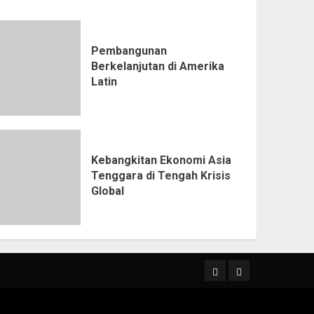
Pembangunan
Berkelanjutan di Amerika
Latin
Kebangkitan Ekonomi Asia
Tenggara di Tengah Krisis
Global
pengeluaran
pengeluaran
hongkong
togel
sgp