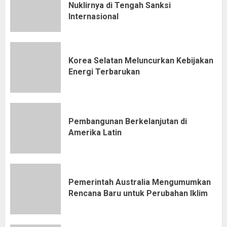
Nuklirnya di Tengah Sanksi
Internasional
Korea Selatan Meluncurkan Kebijakan
Energi Terbarukan
Pembangunan Berkelanjutan di
Amerika Latin
Pemerintah Australia Mengumumkan
Rencana Baru untuk Perubahan Iklim