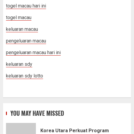
togel macau hari ini
togel macau
keluaran macau
pengeluaran macau
pengeluaran macau hari ini
keluaran sdy
keluaran sdy lotto
YOU MAY HAVE MISSED
Korea Utara Perkuat Program