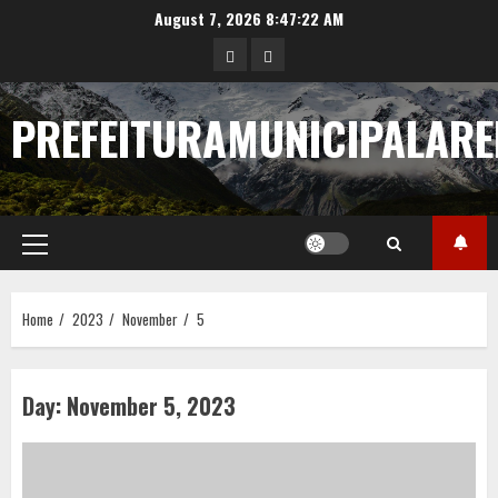
Skip
August 7, 2026
8:47:23 AM
to
pengeluaran
pengeluaran
content
hongkong
togel
PREFEITURAMUNICIPALARE
sgp
Primary
Menu
Home
2023
November
5
Day:
November 5, 2023