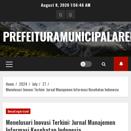
Skip
August 8, 2026
1:56:46 AM
to
pengeluaran
pengeluaran
content
hongkong
togel
PREFEITURAMUNICIPALARE
sgp
Primary
Menu
Home
2024
July
27
Menelusuri Inovasi Terkini: Jurnal Manajemen Informasi Kesehatan Indonesia
Uncategorized
Menelusuri Inovasi Terkini: Jurnal Manajemen
Informasi Kesehatan Indonesia