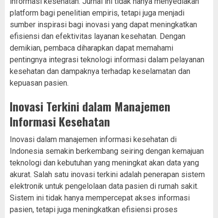
informasi kesehatan. Jurnal ini tidak hanya menyediakan
platform bagi penelitian empiris, tetapi juga menjadi
sumber inspirasi bagi inovasi yang dapat meningkatkan
efisiensi dan efektivitas layanan kesehatan. Dengan
demikian, pembaca diharapkan dapat memahami
pentingnya integrasi teknologi informasi dalam pelayanan
kesehatan dan dampaknya terhadap keselamatan dan
kepuasan pasien.
Inovasi Terkini dalam Manajemen
Informasi Kesehatan
Inovasi dalam manajemen informasi kesehatan di
Indonesia semakin berkembang seiring dengan kemajuan
teknologi dan kebutuhan yang meningkat akan data yang
akurat. Salah satu inovasi terkini adalah penerapan sistem
elektronik untuk pengelolaan data pasien di rumah sakit.
Sistem ini tidak hanya mempercepat akses informasi
pasien, tetapi juga meningkatkan efisiensi proses