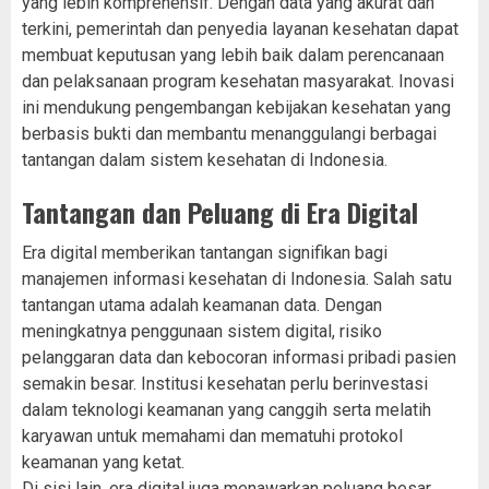
yang lebih komprehensif. Dengan data yang akurat dan
terkini, pemerintah dan penyedia layanan kesehatan dapat
membuat keputusan yang lebih baik dalam perencanaan
dan pelaksanaan program kesehatan masyarakat. Inovasi
ini mendukung pengembangan kebijakan kesehatan yang
berbasis bukti dan membantu menanggulangi berbagai
tantangan dalam sistem kesehatan di Indonesia.
Tantangan dan Peluang di Era Digital
Era digital memberikan tantangan signifikan bagi
manajemen informasi kesehatan di Indonesia. Salah satu
tantangan utama adalah keamanan data. Dengan
meningkatnya penggunaan sistem digital, risiko
pelanggaran data dan kebocoran informasi pribadi pasien
semakin besar. Institusi kesehatan perlu berinvestasi
dalam teknologi keamanan yang canggih serta melatih
karyawan untuk memahami dan mematuhi protokol
keamanan yang ketat.
Di sisi lain, era digital juga menawarkan peluang besar