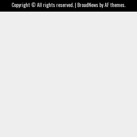
Copyright © All rights reserved.
|
BroadNews
by AF themes.
sgp