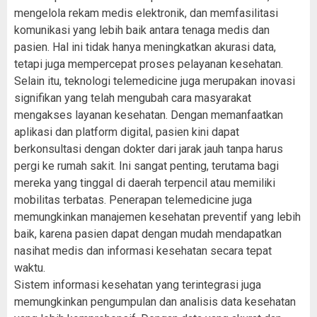
mengelola rekam medis elektronik, dan memfasilitasi
komunikasi yang lebih baik antara tenaga medis dan
pasien. Hal ini tidak hanya meningkatkan akurasi data,
tetapi juga mempercepat proses pelayanan kesehatan.
Selain itu, teknologi telemedicine juga merupakan inovasi
signifikan yang telah mengubah cara masyarakat
mengakses layanan kesehatan. Dengan memanfaatkan
aplikasi dan platform digital, pasien kini dapat
berkonsultasi dengan dokter dari jarak jauh tanpa harus
pergi ke rumah sakit. Ini sangat penting, terutama bagi
mereka yang tinggal di daerah terpencil atau memiliki
mobilitas terbatas. Penerapan telemedicine juga
memungkinkan manajemen kesehatan preventif yang lebih
baik, karena pasien dapat dengan mudah mendapatkan
nasihat medis dan informasi kesehatan secara tepat
waktu.
Sistem informasi kesehatan yang terintegrasi juga
memungkinkan pengumpulan dan analisis data kesehatan