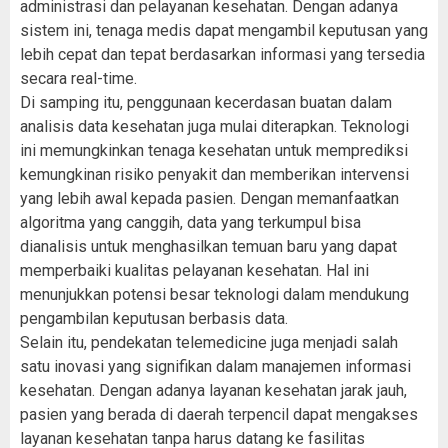
administrasi dan pelayanan kesehatan. Dengan adanya
sistem ini, tenaga medis dapat mengambil keputusan yang
lebih cepat dan tepat berdasarkan informasi yang tersedia
secara real-time.
Di samping itu, penggunaan kecerdasan buatan dalam
analisis data kesehatan juga mulai diterapkan. Teknologi
ini memungkinkan tenaga kesehatan untuk memprediksi
kemungkinan risiko penyakit dan memberikan intervensi
yang lebih awal kepada pasien. Dengan memanfaatkan
algoritma yang canggih, data yang terkumpul bisa
dianalisis untuk menghasilkan temuan baru yang dapat
memperbaiki kualitas pelayanan kesehatan. Hal ini
menunjukkan potensi besar teknologi dalam mendukung
pengambilan keputusan berbasis data.
Selain itu, pendekatan telemedicine juga menjadi salah
satu inovasi yang signifikan dalam manajemen informasi
kesehatan. Dengan adanya layanan kesehatan jarak jauh,
pasien yang berada di daerah terpencil dapat mengakses
layanan kesehatan tanpa harus datang ke fasilitas