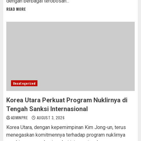
dengan berbagai terobosan...
READ MORE
Uncategorized
Korea Utara Perkuat Program Nuklirnya di
Tengah Sanksi Internasional
ADMINPRE
AUGUST 3, 2026
Korea Utara, dengan kepemimpinan Kim Jong-un, terus
menegaskan komitmennya terhadap program nuklirnya