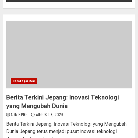
Uncategorized
Berita Terkini Jepang: Inovasi Teknologi
yang Mengubah Dunia
ADMINPRE
AUGUST 8, 2026
Berita Terkini Jepang: Inovasi Teknologi yang Mengubah
Dunia Jepang terus menjadi pusat inovasi teknologi