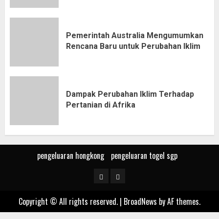
Pemerintah Australia Mengumumkan
Rencana Baru untuk Perubahan Iklim
Dampak Perubahan Iklim Terhadap
Pertanian di Afrika
pengeluaran hongkong
pengeluaran togel sgp
pengeluaran
pengeluaran
hongkong
togel
Copyright © All rights reserved.
|
BroadNews
by AF themes.
sgp