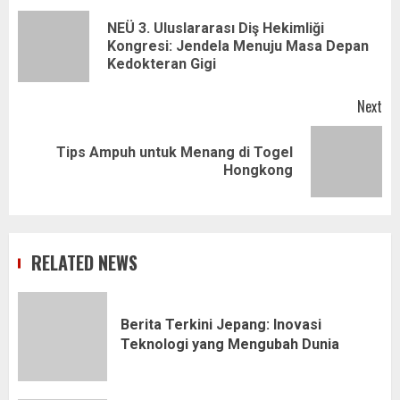
navigation
NEÜ 3. Uluslararası Diş Hekimliği
Pr
Kongresi: Jendela Menuju Masa Depan
pos
Kedokteran Gigi
Next
Tips Ampuh untuk Menang di Togel
Next
Hongkong
post:
RELATED NEWS
Berita Terkini Jepang: Inovasi
Teknologi yang Mengubah Dunia