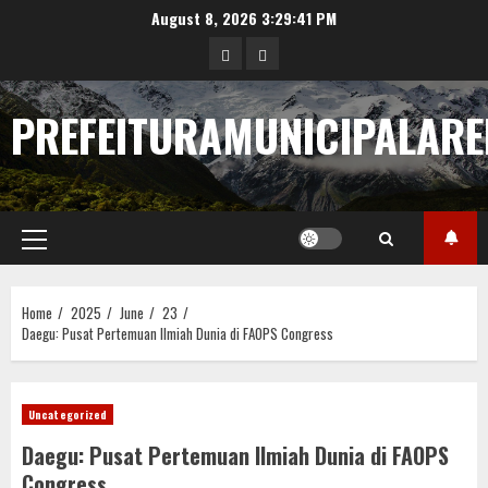
Skip
August 8, 2026
3:29:42 PM
to
pengeluaran
pengeluaran
content
hongkong
togel
PREFEITURAMUNICIPALARE
sgp
Primary
Menu
Home
2025
June
23
Daegu: Pusat Pertemuan Ilmiah Dunia di FAOPS Congress
Uncategorized
Daegu: Pusat Pertemuan Ilmiah Dunia di FAOPS
Congress