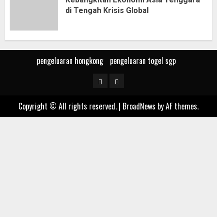
di Tengah Krisis Global
pengeluaran hongkong
pengeluaran togel sgp
pengeluaran
pengeluaran
hongkong
togel
Copyright © All rights reserved.
|
BroadNews
by AF themes.
sgp