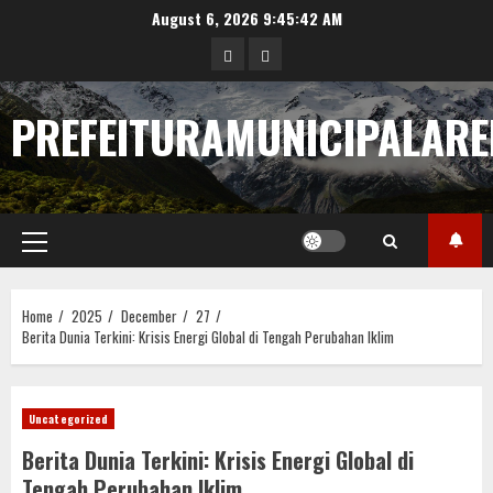
Skip
August 6, 2026
9:45:43 AM
to
pengeluaran
pengeluaran
content
hongkong
togel
PREFEITURAMUNICIPALARE
sgp
Primary
Menu
Home
2025
December
27
Berita Dunia Terkini: Krisis Energi Global di Tengah Perubahan Iklim
Uncategorized
Berita Dunia Terkini: Krisis Energi Global di
Tengah Perubahan Iklim