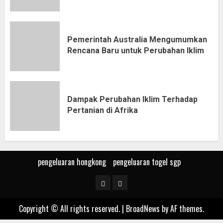
Pemerintah Australia Mengumumkan
Rencana Baru untuk Perubahan Iklim
Dampak Perubahan Iklim Terhadap
Pertanian di Afrika
pengeluaran hongkong
pengeluaran togel sgp
pengeluaran
pengeluaran
hongkong
togel
Copyright © All rights reserved.
|
BroadNews
by AF themes.
sgp