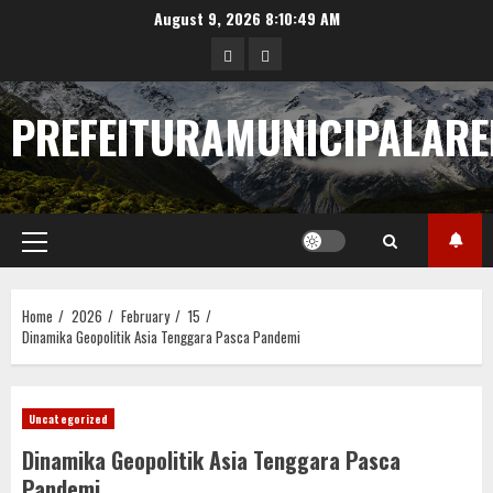
Skip
August 9, 2026
8:10:50 AM
to
pengeluaran
pengeluaran
content
hongkong
togel
PREFEITURAMUNICIPALARE
sgp
Primary
Menu
Home
2026
February
15
Dinamika Geopolitik Asia Tenggara Pasca Pandemi
Uncategorized
Dinamika Geopolitik Asia Tenggara Pasca
Pandemi