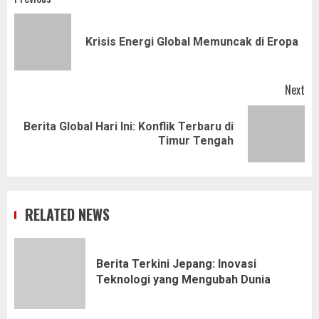
Post
navigation
Pr
Krisis Energi Global Memuncak di Eropa
pos
Next
Berita Global Hari Ini: Konflik Terbaru di
Next
Timur Tengah
post:
RELATED NEWS
Berita Terkini Jepang: Inovasi
Teknologi yang Mengubah Dunia