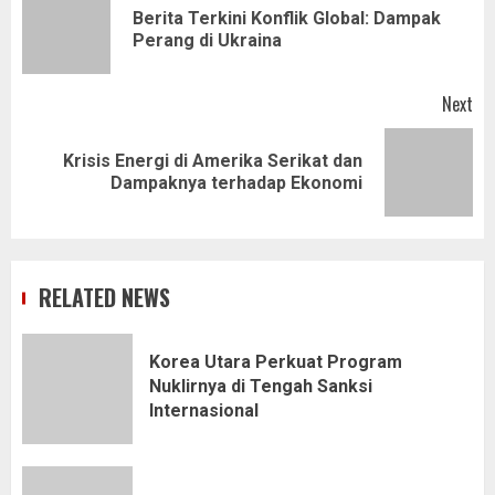
navigation
Berita Terkini Konflik Global: Dampak
Pr
Perang di Ukraina
pos
Next
Krisis Energi di Amerika Serikat dan
Next
Dampaknya terhadap Ekonomi
post:
RELATED NEWS
Korea Utara Perkuat Program
Nuklirnya di Tengah Sanksi
Internasional