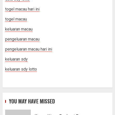
togel macau hari ini
togel macau
keluaran macau
pengeluaran macau
pengeluaran macau hari ini
keluaran sdy
keluaran sdy lotto
YOU MAY HAVE MISSED