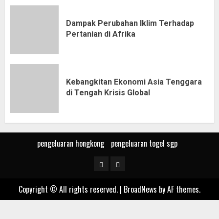
Dampak Perubahan Iklim Terhadap
Pertanian di Afrika
Kebangkitan Ekonomi Asia Tenggara
di Tengah Krisis Global
pengeluaran hongkong
pengeluaran togel sgp
pengeluaran
pengeluaran
hongkong
togel
Copyright © All rights reserved.
|
BroadNews
by AF themes.
sgp